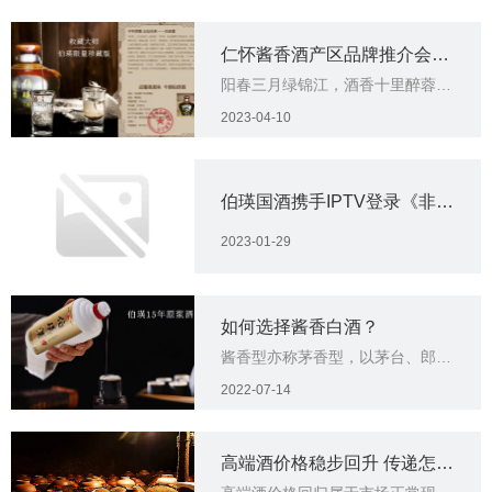
仁怀酱香酒产区品牌推介会在
阳春三月绿锦江，酒香十里醉蓉
成都举行
城。3月18日下午，“仁怀酱香酒·
2023-04-10
核心产区品牌推介会”在成都举
行。
伯瑛国酒携手IPTV登录《非诚
勿扰》，开启酱酒品牌建设新
2023-01-29
征程
如何选择酱香白酒？
酱香型亦称茅香型，以茅台、郎
酒、国台酒、贵酒、望bai驿台
2022-07-14
酒，等数十种蜚声中外的美酒为代
表，属大曲酒类。其酱香突出，幽
雅细致，酒体醇厚，回味悠长，清
高端酒价格稳步回升 传递怎样
澈透明，色泽微黄。