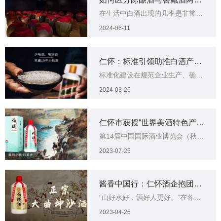
在生活中白酒出现的几率是非常大
之间存在的关联？
的，而且酒的作用和用处也是比较
2024-06-11
广泛的，有的是用来饮用，有的是
用来收藏，有的是用来泡药酒，有
的是用来送礼等等。
仁怀：标准引领助推白酒产业
标准化建设在规范企业生产、确保
高质量发展
产品质量、引领产业发展等方面具
2024-03-26
有重要作用。
仁怀市获授“世界美酒特色产
第14届中国国际酒业博览会（秋
区”
季）在上海市开幕。
2023-07-26
酱香中国行：仁怀酒企抱团出
“山好水好，酒好人更好。”在各大
击惊艳九州
酱香酒推介活动上，全国各地客商
2023-04-26
如此称赞酒都仁怀。