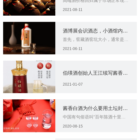
高端酒价格回归属于市场正常现
的信号？
象，以前价格下降，一是因为疫情
2021-08-11
的影响，使消费场景消失，二是每
年节后，需求量暂时没有那么大，
都会有一定的下降
酒博展会识酒态，小酒馆内知
首先，窖藏酒窖坑大小，通常是3
酒魂
至4米深，能装15至20甑的酒糟，
2021-06-11
以茅台为例。再者像浓香型白酒的
窖坑墙壁通常都是用泥土砌成的，
而酱香酒的窖坑是用石块砌成墙壁
的，否则酱味就不浓了
伯瑛酒创始人王江续写酱香传
奇
2021-01-07
酱香白酒为什么要用土坛封藏
中国有句俗语叫“百年陈酒十里
存放呢?
香”，是说经过陈放多年的酱香
2020-08-15
酒，陈香醇厚，饮时才能清口甘爽
回味悠长。