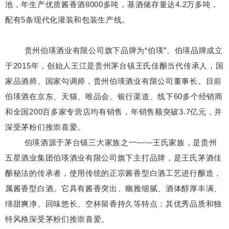
池，年生产优质酱香酒8000多吨，基酒储存量达4.2万多吨，
配有5条现代化灌装和包装生产线。
贵州伯瑛酒业有限公司旗下品牌为“伯瑛”。伯瑛品牌成立
于2015年，创始人王江是贵州茅台镇王氏佳酿当代传承人，国
家品酒师、国家勾调师，贵州伯瑛酒业有限公司董事长。目前
伯瑛酒在京东、天猫、唯品会、银行渠道、线下60多个经销商
和全国200百多家专营店均有销售，年销售额突破3.7亿元，并
深受茅粉们推崇喜爱。
伯瑛酒源于茅台镇三大家族之一——王氏家族，是贵州
五星酒业集团伯瑛酒业有限公司旗下主打品牌，是王氏茅酒佳
酿秘法的传承者，使用传统的正宗酱香型白酒工艺进行酿造，
属酱香型白酒。它具有酱香突出、幽雅细腻、酒体醇厚丰满、
绵甜爽净、回味悠长、空杯留香持久等特点；其优秀品质和独
特风格深受茅粉们推崇喜爱。