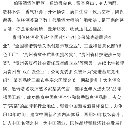
伯瑛酒酒体醇厚，通透微金色，酱香突出，令人陶醉。
敞杯不饮，香气扑鼻；开怀畅饮，满口生香；饮后空杯，隔夜
留香。伯瑛酒荟聚了数十代酿酒大师的佳酿秘法，是正宗的茅
香酒；亦是聚会宴请、走亲访友、收藏送礼之佳品。
贵州伯瑛酒业历获“全国就业与社会保障先进民营企
业”、“全国和谐劳动关系创建示范企业”、工业和信息化部“绿
色工厂”、“贵州省省长质量奖提名奖”、“贵州省科技进步三等
奖”、“贵州省履行社会责任五星级企业”等荣誉，连续七年被评
为贵州省“双百强企业”；公司党委多次被评为“先进基层党组
织”；某某品牌三获布鲁塞尔国际金奖、两获贵州十大名酒金
奖。邀请著名表演艺术家某某代言，连续五年入选央视“品牌
强国工程”，成功跻身中国白酒企业和酱香型白酒品牌，夯实
了“某某”的品牌和行业地位，朝着中国新名酒目标奋进，力争
用10年时间，建立中国新名酒内涵体系，再用20年接续奋斗，
进入中国名酒之林，为中国酒业、民族品牌和经济社会发展作