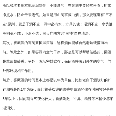
所以窖坑要用本地黄泥封住，不能透气，在窖期中要经常检查，时常
撒点水，防止干裂进气。如果是用山洞窖藏白酒，那么要谨遵有“三不
选”原则，就是干洞不选，洞中必有水，方具其魂；湿洞不选，水势汹
涌则魂不纯；小洞不选，洞天广阔方容“洞神”自在清居。
其次，窖藏酒的窖洞要恒温恒湿，这样酒体能够自然老熟缓慢而均
匀。除此之外，如果窖洞内空气干净，那么是可以帮助催熟的，因酒
是越放越醇香。另外，陶坛密封贮存，保证酒呼吸到外界的空气，与
外部环境相互作用。
然后，窖藏酒的时间基本上都是以年为单位，比如老白干酒较好的贮
存期就是以1年为好，而比较受欢迎的酱香型白酒的储存时间较好是在
3年以上，因前期香气变化较大，新酒刺激、冲鼻、糙辣等不愉快感渐
渐消失。