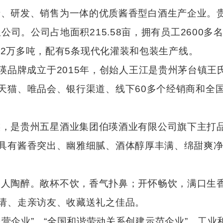
研发、销售为一体的优质酱香型白酒生产企业。贵
公司。公司占地面积215.58亩，拥有员工2600
.2万多吨，配有5条现代化灌装和包装生产线。
品牌成立于2015年，创始人王江是贵州茅台镇王
猫、唯品会、银行渠道、线下60多个经销商和全国2
是贵州五星酒业集团伯瑛酒业有限公司旗下主打品
具有酱香突出、幽雅细腻、酒体醇厚丰满、绵甜爽
陶醉。敞杯不饮，香气扑鼻；开怀畅饮，满口生香
请、走亲访友、收藏送礼之佳品。
业”、“全国和谐劳动关系创建示范企业”、工业和